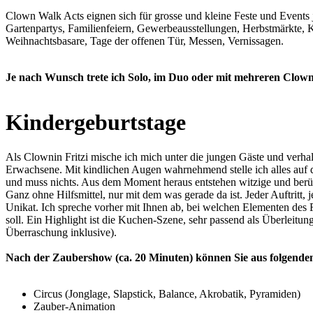
Clown Walk Acts eignen sich für grosse und kleine Feste und Events 
Gartenpartys, Familienfeiern, Gewerbeausstellungen, Herbstmärkte,
Weihnachtsbasare, Tage der offenen Tür, Messen, Vernissagen.
Je nach Wunsch trete ich Solo, im Duo oder mit mehreren Clowns
Kindergeburtstage
Als Clownin Fritzi mische ich mich unter die jungen Gäste und verha
Erwachsene. Mit kindlichen Augen wahrnehmend stelle ich alles auf 
und muss nichts. Aus dem Moment heraus entstehen witzige und ber
Ganz ohne Hilfsmittel, nur mit dem was gerade da ist. Jeder Auftritt, j
Unikat. Ich spreche vorher mit Ihnen ab, bei welchen Elementen des F
soll. Ein Highlight ist die Kuchen-Szene, sehr passend als Überleitung
Überraschung inklusive).
Nach der Zaubershow (ca. 20 Minuten) können Sie aus folgend
Circus (Jonglage, Slapstick, Balance, Akrobatik, Pyramiden)
Zauber-Animation