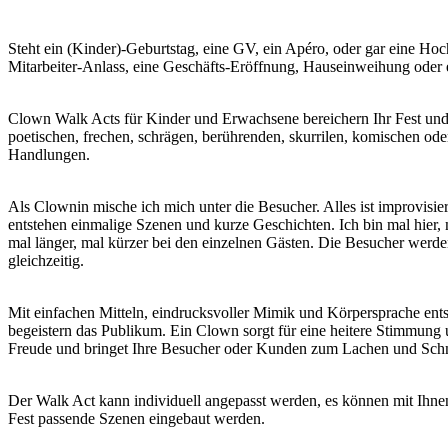
Steht ein (Kinder)-Geburtstag, eine GV, ein Apéro, oder gar eine Hoc
Mitarbeiter-Anlass, eine Geschäfts-Eröffnung, Hauseinweihung ode
Clown Walk Acts für Kinder und Erwachsene bereichern Ihr Fest und
poetischen, frechen, schrägen, berührenden, skurrilen, komischen ode
Handlungen.
Als Clownin mische ich mich unter die Besucher. Alles ist improvis
entstehen einmalige Szenen und kurze Geschichten. Ich bin mal hier, 
mal länger, mal kürzer bei den einzelnen Gästen. Die Besucher wer
gleichzeitig.
Mit einfachen Mitteln, eindrucksvoller Mimik und Körpersprache ent
begeistern das Publikum. Ein Clown sorgt für eine heitere Stimmung u
Freude und bringet Ihre Besucher oder Kunden zum Lachen und Sch
Der Walk Act kann individuell angepasst werden, es können mit Ihn
Fest passende Szenen eingebaut werden.