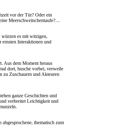
hzeit vor der Tür? Oder ein
r eine Meerschweinchentaufe?…
 würzen es mit witzigen,
r ernsten Interaktionen und
iert. Aus dem Moment heraus
mal dort, husche vorbei, verweile
den zu Zuschauern und Akteuren
stehen ganze Geschichten und
nd verbreitet Leichtigkeit und
munzeln.
en abgesprochene, thematisch zum